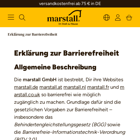
versandkostenfrei ab 75 € in DE
alt springen
Erklärung zur Barrierefreiheit
Erklärung zur Barrierefreiheit
Allgemeine Beschreibung
Die
marstall GmbH
ist bestrebt, Dir ihre Websites
marstall.de
marstall.at
marstall.nl
marstall.fr
und
m
arstall.co.uk
so barrierefrei wie möglich
zugänglich zu machen. Grundlage dafür sind die
gesetzlichen Vorgaben zur Barrierefreiheit –
insbesondere das
Behindertengleichstellungsgesetz (BGG)
sowie
die
Barrierefreie-Informationstechnik-Verordnung
(BITV 2.0)
.