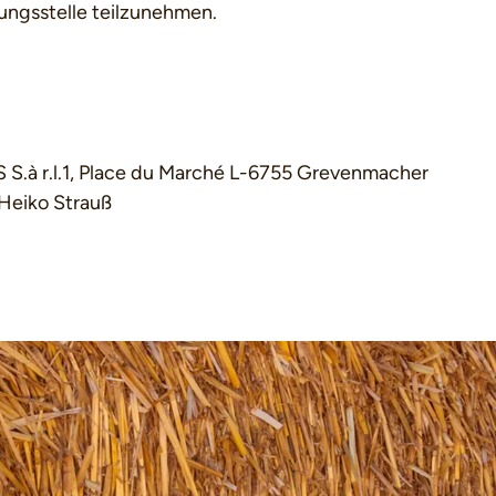
tungsstelle teilzunehmen.
.à r.l.1, Place du Marché L-6755 Grevenmacher
 Heiko Strauß