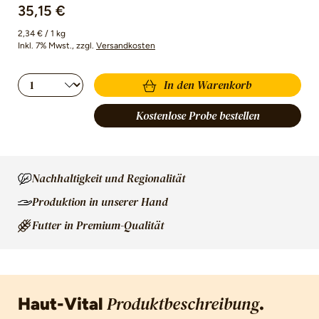
35,15 €
2,34 € / 1 kg
Inkl. 7% Mwst.
, zzgl.
Versandkosten
Produkt Anzahl: Gib den gewünschten Wert 
In den Warenkorb
Kostenlose Probe bestellen
Nachhaltigkeit und Regionalität
Produktion in unserer Hand
Futter in Premium-Qualität
Haut-Vital
.
Produktbeschreibung