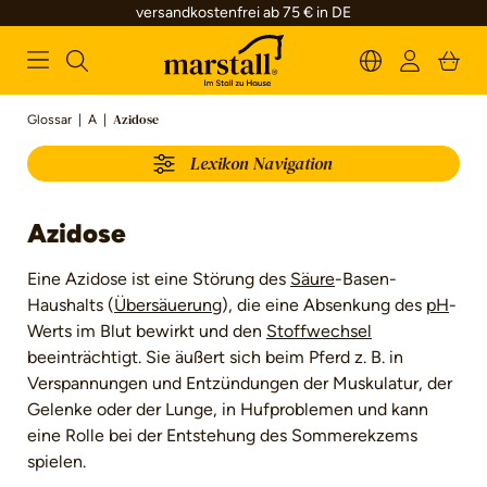
versandkostenfrei ab 75 € in DE
alt springen
Glossar
|
A
|
Azidose
Lexikon Navigation
Azidose
Eine Azidose ist eine Störung des
Säure
-Basen-
Haushalts (
Übersäuerung
), die eine Absenkung des
pH
-
Werts im Blut bewirkt und den
Stoffwechsel
beeinträchtigt. Sie äußert sich beim Pferd z. B. in
Verspannungen und Entzündungen der Muskulatur, der
Gelenke oder der Lunge, in Hufproblemen und kann
eine Rolle bei der Entstehung des Sommerekzems
spielen.