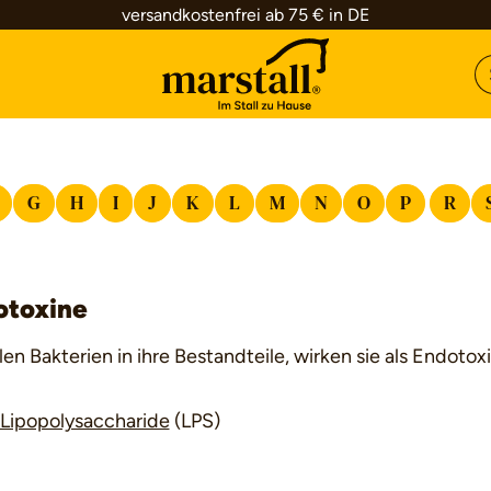
versandkostenfrei ab 75 € in DE
G
H
I
J
K
L
M
N
O
P
R
otoxine
len Bakterien in ihre Bestandteile, wirken sie als Endotoxi
Lipopolysaccharide
(LPS)