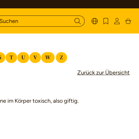
S
T
U
V
W
Z
Zurück zur Übersicht
ne im Körper toxisch, also giftig.