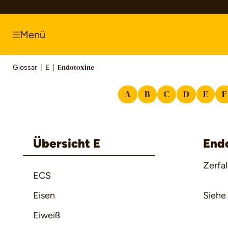
springen
Zur Hauptnavigation springen
Menü
Glossar
|
E
|
Endotoxine
A
B
C
D
E
F
Übersicht E
End
Zerfal
ECS
Eisen
Siehe
Eiweiß