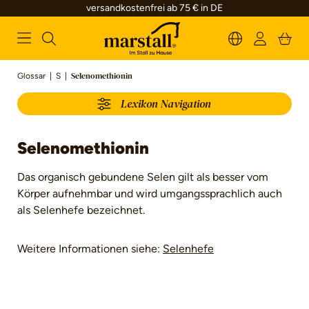
versandkostenfrei ab 75 € in DE
alt springen
Glossar
|
S
|
Selenomethionin
Lexikon Navigation
Selenomethionin
Das organisch gebundene Selen gilt als besser vom
Körper aufnehmbar und wird umgangssprachlich auch
als Selenhefe bezeichnet.
Weitere Informationen siehe:
Selenhefe