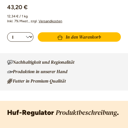
43,20 €
12,34 € / 1 kg
Inkl. 7% Mwst.
, zzgl.
Versandkosten
Produkt Anzahl: Gib den gewünschten Wert 
In den Warenkorb
Nachhaltigkeit und Regionalität
Produktion in unserer Hand
Futter in Premium-Qualität
Huf-Regulator
.
Produktbeschreibung