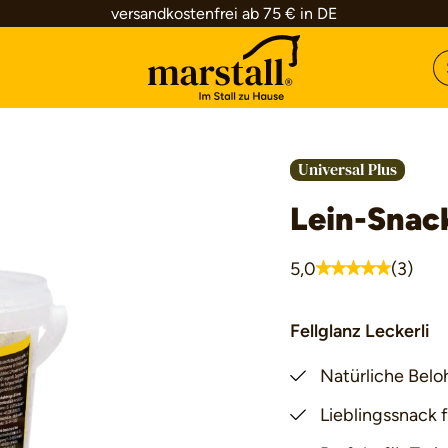
versandkostenfrei ab 75 € in DE
Universal Plus
Lein-Snac
5,0
(3)
Durchschnittliche 
Fellglanz Leckerli
Natürliche Bel
Lieblingssnack 