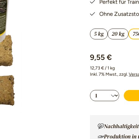
Perfekt für Tr
Ohne Zusatzsto
5 kg
20 kg
75
9,55 €
12,73 € / 1 kg
Inkl. 7% Mwst.
, zzgl.
Vers
Produkt Anzahl
Nachhaltigkeit
Produktion in