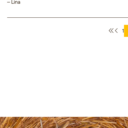
– Lina
1
Se