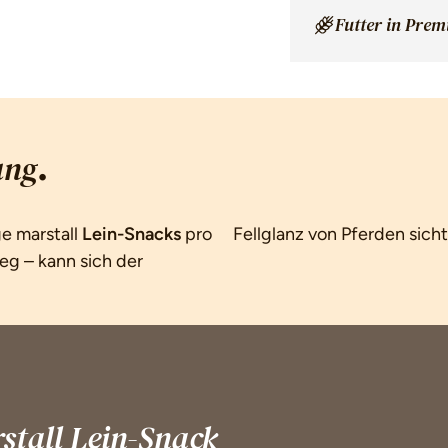
Futter in Pre
.
ung
ge marstall
Lein-Snacks
pro
Fellglanz von Pferden sich
eg – kann sich der
tall Lein-Snack