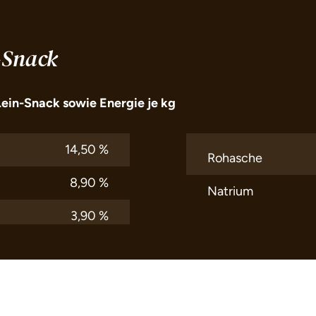
-Snack
Lein-Snack sowie Energie je kg
14,50 %
Rohasche
8,90 %
Natrium
3,90 %