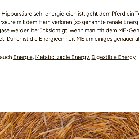
 Hippursäure sehr energiereich ist, geht dem Pferd ein T
säure mit dem Harn verloren (so genannte renale Energie
ase werden berücksichtigt, wenn man mit dem
ME
-Geh
t. Daher ist die Energieeinheit
ME
um einiges genauer al
 auch
Energie
,
Metabolizable Energy
,
Digestible Energy