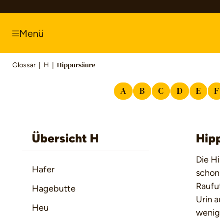
springen
Zur Hauptnavigation springen
Menü
Glossar
|
H
|
Hippursäure
A
B
C
D
E
F
Übersicht H
Hip
Die Hi
Hafer
schon 
Raufu
Hagebutte
Urin 
Heu
wenig