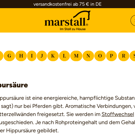
versandkostenfrei ab 75 € in DE
G
H
I
J
K
L
M
N
O
P
R
pursäure
ppursäure ist eine energiereiche, harnpflichtige Substan
sagt) nur bei Pferden gibt. Aromatische Verbindungen, 
tterzellwänden freigesetzt. Sie werden im
Stoffwechsel
ausgeschieden. Je nach Rohproteingehalt und dem Gehalt
er Hippursäure gebildet.