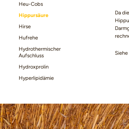
Heu-Cobs
Da die
Hippursäure
Hippur
Hirse
Darmg
rechne
Hufrehe
Hydrothermischer
Siehe
Aufschluss
Hydroxprolin
Hyperlipidämie