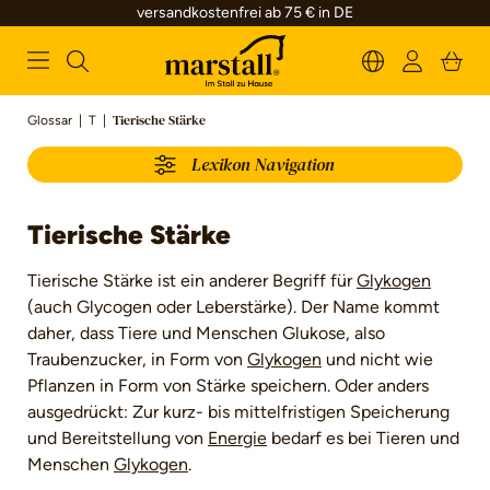
versandkostenfrei ab 75 € in DE
alt springen
Glossar
|
T
|
Tierische Stärke
Lexikon Navigation
Tierische Stärke
Tierische Stärke ist ein anderer Begriff für
Glykogen
(auch Glycogen oder Leberstärke). Der Name kommt
daher, dass Tiere und Menschen Glukose, also
Traubenzucker, in Form von
Glykogen
und nicht wie
Pflanzen in Form von Stärke speichern. Oder anders
ausgedrückt: Zur kurz- bis mittelfristigen Speicherung
und Bereitstellung von
Energie
bedarf es bei Tieren und
Menschen
Glykogen
.