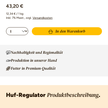
43,20 €
12,34 € / 1 kg
Inkl. 7% Mwst.
, zzgl.
Versandkosten
Produkt Anzahl: Gib den gewünschten Wert 
In den Warenkorb
Nachhaltigkeit und Regionalität
Produktion in unserer Hand
Futter in Premium-Qualität
Huf-Regulator
.
Produktbeschreibung