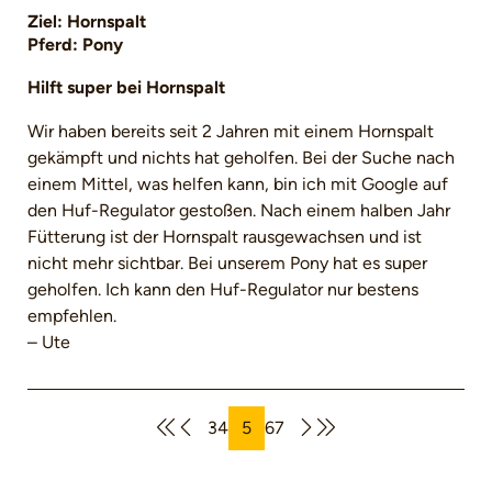
Ziel: Hornspalt
Pferd: Pony
Hilft super bei Hornspalt
Wir haben bereits seit 2 Jahren mit einem Hornspalt
gekämpft und nichts hat geholfen. Bei der Suche nach
einem Mittel, was helfen kann, bin ich mit Google auf
den Huf-Regulator gestoßen. Nach einem halben Jahr
Fütterung ist der Hornspalt rausgewachsen und ist
nicht mehr sichtbar. Bei unserem Pony hat es super
geholfen. Ich kann den Huf-Regulator nur bestens
empfehlen.
– Ute
3
4
5
6
7
Seite
Seite
Seite
Seite
Seite