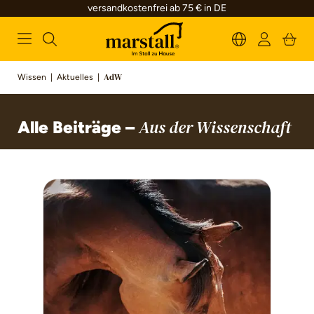
versandkostenfrei ab 75 € in DE
alt springen
Wissen
|
Aktuelles
|
AdW
Alle Beiträge –
Aus der Wissenschaft