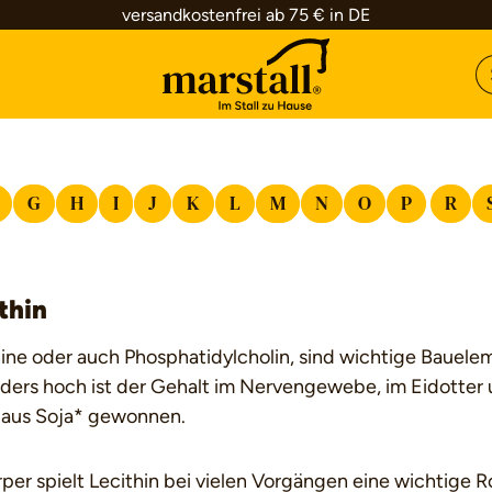
versandkostenfrei ab 75 € in DE
G
H
I
J
K
L
M
N
O
P
R
thin
ine oder auch Phosphatidylcholin, sind wichtige Bauele
ers hoch ist der Gehalt im Nervengewebe, im Eidotter u
 aus Soja* gewonnen.
per spielt Lecithin bei vielen Vorgängen eine wichtige R