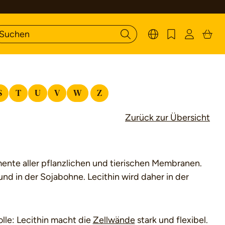
S
T
U
V
W
Z
Zurück zur Übersicht
mente aller pflanzlichen und tierischen Membranen.
nd in der Sojabohne. Lecithin wird daher in der
olle: Lecithin macht die
Zellwände
stark und flexibel.