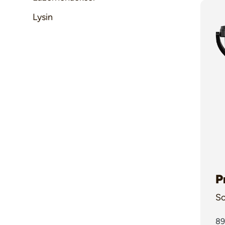
Lysin
P
Sc
be
89