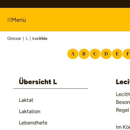
springen
Zur Hauptnavigation springen
Menü
Glossar
|
L
|
Lecithin
A
B
C
D
E
F
Übersicht L
Leci
Lecith
Laktat
Besond
Regel
Laktation
Lebendhefe
Im Kör