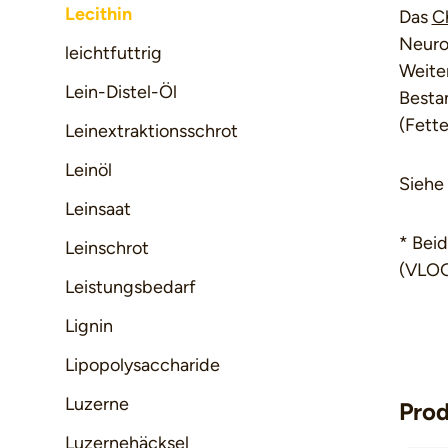
Lecithin
Das
C
Neurot
leichtfuttrig
Weiter
Lein-Distel-Öl
Bestan
(Fette
Leinextraktionsschrot
Leinöl
Siehe
Leinsaat
* Bei
Leinschrot
(VLOG
Leistungsbedarf
Lignin
Lipopolysaccharide
Luzerne
Pro
Luzernehäcksel