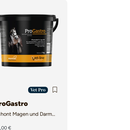
Vet Pro
roGastro
hont Magen und Darm
i gestresster Verdauung
,00 €