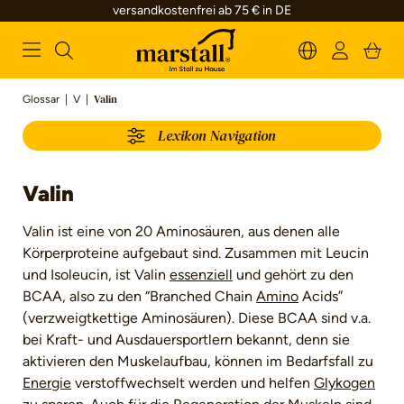
versandkostenfrei ab 75 € in DE
alt springen
Glossar
|
V
|
Valin
Lexikon Navigation
Valin
Valin ist eine von 20 Aminosäuren, aus denen alle
Körperproteine aufgebaut sind. Zusammen mit Leucin
und Isoleucin, ist Valin
essenziell
und gehört zu den
BCAA, also zu den “Branched Chain
Amino
Acids”
(verzweigtkettige Aminosäuren). Diese BCAA sind v.a.
bei Kraft- und Ausdauersportlern bekannt, denn sie
aktivieren den Muskelaufbau, können im Bedarfsfall zu
Energie
verstoffwechselt werden und helfen
Glykogen